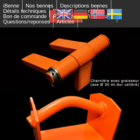
iBenne
Nos bennes
Descriptions bennes
Détails techniques
RAL
Transports
Bon de commande
Partenariat
TVA-douane
La qualité est dans les détails !
Questions/reponses
Articles